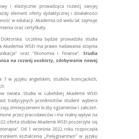
wy i elastycznie prowadząca rozwój swojej
ażdy element oferty dydaktycznej i działalności
ość w edukacji. Akademia od wielu lat zajmuje
ienia oraz certyfikaty.
Doktorska. Uczelnia będzie prowadziła studia
ska Akademia WSEI ma prawo nadawania stopnia
unikacja” oraz “Ekonomia i Finanse”.
Studia
ansa na rozwój osobisty, zdobywanie nowej
7 w języku angielskim, studiów licencjackich,
ch.
w świata. Studia w Lubelskiej Akademii WSEI
ast tradycyjnych przedmiotów student wybiera
ają zmniejszeniem liczby egzaminów i zaliczeń.
i cenione przez pracodawców i ma realny wpływ na
022 oferta studiów Akademii WSEI poszerzyła się
zjoterapia”. Od 1 września 2022 roku rozpoczęła
erunkiem kształcenia „Pielęgniarstwo” w języku