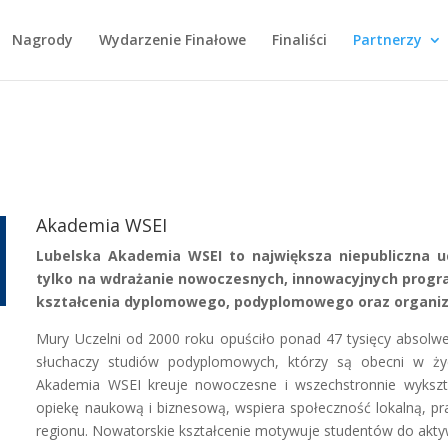
Nagrody
Wydarzenie Finałowe
Finaliści
Partnerzy
Akademia WSEI
Lubelska Akademia WSEI to największa niepubliczna u
tylko na wdrażanie nowoczesnych, innowacyjnych progra
kształcenia dyplomowego, podyplomowego oraz organiza
Mury Uczelni od 2000 roku opuściło ponad 47 tysięcy absolwen
słuchaczy studiów podyplomowych, którzy są obecni w życ
Akademia WSEI kreuje nowoczesne i wszechstronnie wykszt
opiekę naukową i biznesową, wspiera społeczność lokalną, pr
regionu. Nowatorskie kształcenie motywuje studentów do ak