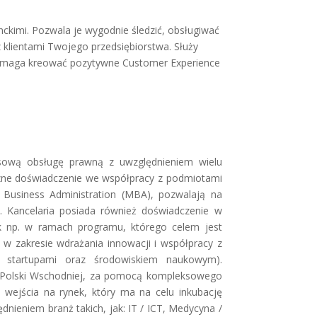
ckimi. Pozwala je wygodnie śledzić, obsługiwać
z klientami Twojego przedsiębiorstwa. Służy
 Pomaga kreować pozytywne Customer Experience
sową obsługę prawną z uwzględnieniem wielu
zne doświadczenie we współpracy z podmiotami
 Business Administration (MBA), pozwalają na
. Kancelaria posiada również doświadczenie w
ak np. w ramach programu, którego celem jest
 w zakresie wdrażania innowacji i współpracy z
ci startupami oraz środowiskiem naukowym).
 z Polski Wschodniej, za pomocą kompleksowego
 wejścia na rynek, który ma na celu inkubację
ieniem branż takich, jak: IT / ICT, Medycyna /