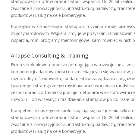
startupów/spin-offów oraz instytucji wsparcia. Od 20 lat real
związane z innowacyjnością, infrastrukturą badawczą, transfe
produktów i usług na cele komercyjne.
Pomogliśmy kilkudziesięciu startupom rozwinąć model biznes
międzynarodowych. Wspieraliśmy je w pozyskaniu finansowani
wsparcia, m.in. programy mentoringowe, sami również w nich bi
Anapse Consulting & Training
Firma szkoleniowo-doradcza pomagająca w rozwoju ludzi, zes
kompetencji adaptowalności do zmieniających się warunków, 
różnorodnym środowisku, fundamentów zarządzania i angażow
twórczego i strategicznego myślenia oraz tworzenia i modyfi
zespół doradczo-trenerski pracuje metodami warsztatowymi i
rozwoju – od wczesnych faz działania startupów po dojrzałe or
Kompetencje naszego zespołu skupiają się na łączeniu sektoró
startupów/spin-offów oraz instytucji wsparcia. Od 20 lat real
związane z innowacyjnością, infrastrukturą badawczą, transfe
produktów i usług na cele komercyjne.