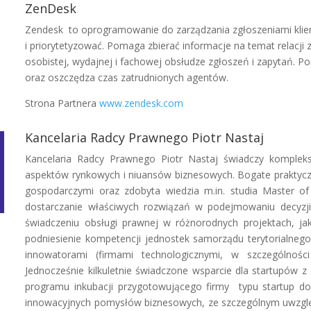
ZenDesk
Zendesk to oprogramowanie do zarządzania zgłoszeniami klien
i priorytetyzować. Pomaga zbierać informacje na temat relacji 
osobistej, wydajnej i fachowej obsłudze zgłoszeń i zapytań.
oraz oszczędza czas zatrudnionych agentów.
Strona Partnera
www.zendesk.com
Kancelaria Radcy Prawnego Piotr Nastaj
Kancelaria Radcy Prawnego Piotr Nastaj świadczy komplek
aspektów rynkowych i niuansów biznesowych. Bogate praktyc
gospodarczymi oraz zdobyta wiedzia m.in. studia Master of
dostarczanie właściwych rozwiązań w podejmowaniu decyzji
świadczeniu obsługi prawnej w różnorodnych projektach, j
podniesienie kompetencji jednostek samorządu terytorialnego
innowatorami (firmami technologicznymi, w szczególnoś
Jednocześnie kilkuletnie świadczone wsparcie dla startupów
programu inkubacji przygotowującego firmy typu startup do
innowacyjnych pomysłów biznesowych, ze szczególnym uwzględn