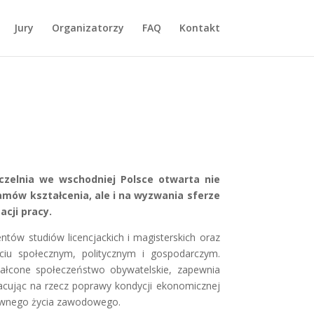
Jury
Organizatorzy
FAQ
Kontakt
czelnia we wschodniej Polsce otwarta nie
mów kształcenia, ale i na wyzwania sferze
cji pracy.
tów studiów licencjackich i magisterskich oraz
iu społecznym, politycznym i gospodarczym.
ałcone społeczeństwo obywatelskie, zapewnia
acując na rzecz poprawy kondycji ekonomicznej
tywnego życia zawodowego.