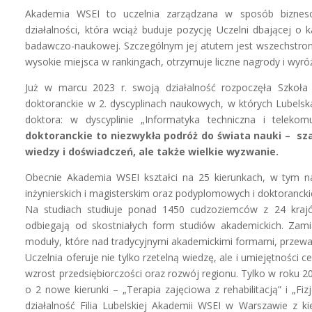
Akademia WSEI to uczelnia zarządzana w sposób bizneso
działalności, która wciąż buduje pozycję Uczelni dbającej o k
badawczo-naukowej. Szczególnym jej atutem jest wszechstronn
wysokie miejsca w rankingach, otrzymuje liczne nagrody i wyróżn
Już w marcu 2023 r. swoją działalność rozpoczęła Szkoła 
doktoranckie w 2. dyscyplinach naukowych, w których Lubel
doktora: w dyscyplinie „Informatyka techniczna i telekom
doktoranckie to niezwykła podróż do świata nauki – sz
wiedzy i doświadczeń, ale także wielkie wyzwanie.
Obecnie Akademia WSEI kształci na 25 kierunkach, w tym na 
inżynierskich i magisterskim oraz podyplomowych i doktorancki
Na studiach studiuje ponad 1450 cudzoziemców z 24 krajó
odbiegają od skostniałych form studiów akademickich. Zami
moduły, które nad tradycyjnymi akademickimi formami, przeważ
Uczelnia oferuje nie tylko rzetelną wiedzę, ale i umiejętnośc
wzrost przedsiębiorczości oraz rozwój regionu. Tylko w roku 2
o 2 nowe kierunki – „Terapia zajęciowa z rehabilitacją” i „Fi
działalność Filia Lubelskiej Akademii WSEI w Warszawie z ki