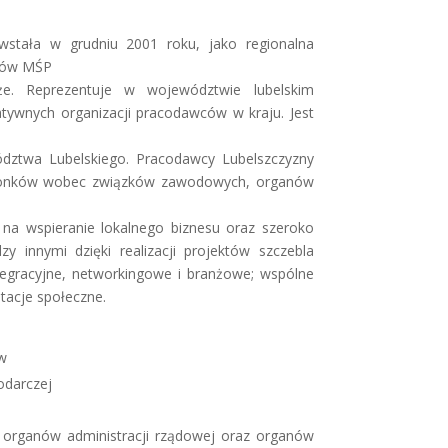
stała w grudniu 2001 roku, jako regionalna
rców MŚP
że. Reprezentuje w województwie lubelskim
atywnych organizacji pracodawców w kraju. Jest
ztwa Lubelskiego. Pracodawcy Lubelszczyzny
Członków wobec związków zawodowych, organów
na wspieranie lokalnego biznesu oraz szeroko
innymi dzięki realizacji projektów szczebla
tegracyjne, networkingowe i branżowe; wspólne
ltacje społeczne.
ów
odarczej
rganów administracji rządowej oraz organów