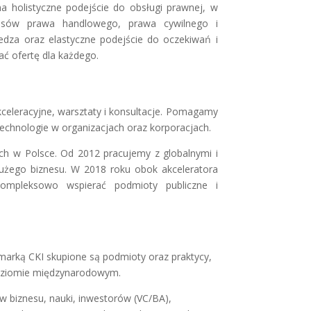
a holistyczne podejście do obsługi prawnej, w
episów prawa handlowego, prawa cywilnego i
dza oraz elastyczne podejście do oczekiwań i
ać ofertę dla każdego.
kceleracyjne, warsztaty i konsultacje. Pomagamy
echnologie w organizacjach oraz korporacjach.
ch w Polsce. Od 2012 pracujemy z globalnymi i
dużego biznesu. W 2018 roku obok akceleratora
ompleksowo wspierać podmioty publiczne i
marką CKI skupione są podmioty oraz praktycy,
 poziomie międzynarodowym.
w biznesu, nauki, inwestorów (VC/BA),