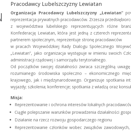
Pracodawcy Lubelszczyzny Lewiatan
Organizacja Pracodawcy Lubelszczyzny „Lewiatan”
pow
reprezentacja prywatnych pracodawców. Zrzesza przedsiębio
z województwa lubelskiego reprezentujących różne bran
Konfederację Lewiatan, która jest jedną z czterech reprezent
partnerem społecznym, reprezentuje stronę pracodawców
w pracach Wojewódzkiej Rady Dialogu Społecznego Wojewód
„Lewiatan”, jako organizacja występuje w imieniu swoich 
administracji rządowej i samorządu terytorialnego.
Od początków swojej działalności zwraca szczególną uwagę 
rozumianego środowiska społeczno – ekonomicznego między 
krajowego, jak i międzynarodowego. Organizuje spotkania in
wyjazdy; szkolenia; konferencje; spotkania z władzą oraz konsu
Misja:
Reprezentowanie i ochrona interesów lokalnych pracodawc
Ciągłe polepszanie warunków prowadzenia działalności gosp
Działanie na rzecz rozwoju gospodarczego regionu
Reprezentowanie członków wobec związków zawodowych, o