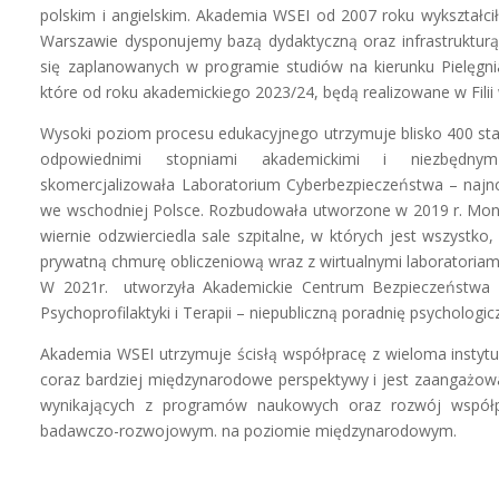
polskim i angielskim. Akademia WSEI od 2007 roku wykształciła 
Warszawie dysponujemy bazą dydaktyczną oraz infrastrukturą 
się zaplanowanych w programie studiów na kierunku Pielęgnia
które od roku akademickiego 2023/24, będą realizowane w Filii
Wysoki poziom procesu edukacyjnego utrzymuje blisko 400 st
odpowiednimi stopniami akademickimi i niezbędnym
skomercjalizowała Laboratorium Cyberbezpieczeństwa – najno
we wschodniej Polsce. Rozbudowała utworzone w 2019 r. Mon
wiernie odzwierciedla sale szpitalne, w których jest wszystk
prywatną chmurę obliczeniową wraz z wirtualnymi laboratoriam
W 2021r. utworzyła Akademickie Centrum Bezpieczeństwa P
Psychoprofilaktyki i Terapii – niepubliczną poradnię psychologic
Akademia WSEI utrzymuje ścisłą współpracę z wieloma instytu
coraz bardziej międzynarodowe perspektywy i jest zaangaż
wynikających z programów naukowych oraz rozwój współ
badawczo-rozwojowym. na poziomie międzynarodowym.