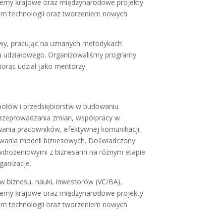
izujemy krajowe oraz międzynarodowe projekty
rem technologii oraz tworzeniem nowych
owy, pracując na uznanych metodykach
a udziałowego. Organizowaliśmy programy
orąc udział jako mentorzy.
połów i przedsiębiorstw w budowaniu
przeprowadzania zmian, współpracy w
ania pracowników, efektywnej komunikacji,
kowania modeli biznesowych. Doświadczony
 wdrożeniowymi z biznesami na różnym etapie
ganizacje.
w biznesu, nauki, inwestorów (VC/BA),
izujemy krajowe oraz międzynarodowe projekty
rem technologii oraz tworzeniem nowych