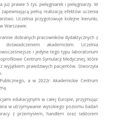
już prawie 5 tys. pielęgniarek i pielęgniarzy. W
zapewniającą pełną realizację efektów uczenia
rstwo. Uczelnia przygotowuje kolejne kierunki,
 w Warszawie.
arannie dobranych pracowników dydaktycznych z
 doświadczeniem akademickim. Uczelnia
wocześniejsze i jedyne tego typu laboratorium
oprofilowe Centrum Symulacji Medycznej, które
o, z wyjątkiem prawdziwych pacjentów. Stworzyła
i.
ublicznego, a w 2022r. Akademickie Centrum
zną.
cjami edukacyjnymi w całej Europie, przyjmując
owana w utrzymywanie wysokiego poziomu badań
pracy z przemysłem, handlem oraz sektorem